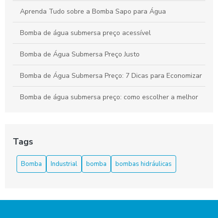
Aprenda Tudo sobre a Bomba Sapo para Água
Bomba de água submersa preço acessível
Bomba de Água Submersa Preço Justo
Bomba de Água Submersa Preço: 7 Dicas para Economizar
Bomba de água submersa preço: como escolher a melhor
opção para sua necessidade
Bomba de água submersa preço: descubra como escolher a
melhor opção para sua necessidade
Tags
Bomba de água submersa: como escolher a ideal para suas
Bomba
Industrial
bomba
bombas hidráulicas
necessidades
Bomba de Água Submersa: Funcionamento e Tipos
Bomba de água submersa preço: encontre as melhores