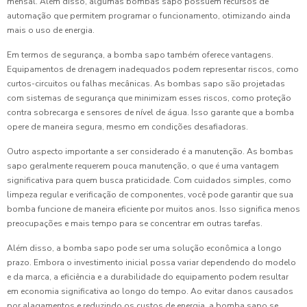
mensal. Além disso, algumas bombas sapo possuem recursos de
automação que permitem programar o funcionamento, otimizando ainda
mais o uso de energia.
Em termos de segurança, a bomba sapo também oferece vantagens.
Equipamentos de drenagem inadequados podem representar riscos, como
curtos-circuitos ou falhas mecânicas. As bombas sapo são projetadas
com sistemas de segurança que minimizam esses riscos, como proteção
contra sobrecarga e sensores de nível de água. Isso garante que a bomba
opere de maneira segura, mesmo em condições desafiadoras.
Outro aspecto importante a ser considerado é a manutenção. As bombas
sapo geralmente requerem pouca manutenção, o que é uma vantagem
significativa para quem busca praticidade. Com cuidados simples, como
limpeza regular e verificação de componentes, você pode garantir que sua
bomba funcione de maneira eficiente por muitos anos. Isso significa menos
preocupações e mais tempo para se concentrar em outras tarefas.
Além disso, a bomba sapo pode ser uma solução econômica a longo
prazo. Embora o investimento inicial possa variar dependendo do modelo
e da marca, a eficiência e a durabilidade do equipamento podem resultar
em economia significativa ao longo do tempo. Ao evitar danos causados
por alagamentos e reduzindo os custos de energia, a bomba sapo se