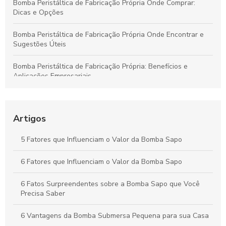
Bomba Peristáltica de Fabricação Própria Onde Comprar:
Dicas e Opções
Bomba Peristáltica de Fabricação Própria Onde Encontrar e
Sugestões Úteis
Bomba Peristáltica de Fabricação Própria: Benefícios e
Aplicações Empresariais
Como Realizar a Cotação para Bomba Peristáltica de
Fabricação Própria
Artigos
Como Comprar Bomba Submersa: Guia Completo para
Escolher a Ideal
5 Fatores que Influenciam o Valor da Bomba Sapo
Como Comprar Mangueiras para Bomba Peristáltica para
6 Fatores que Influenciam o Valor da Bomba Sapo
Solventes Agressivos com Segurança
6 Fatos Surpreendentes sobre a Bomba Sapo que Você
Precisa Saber
6 Vantagens da Bomba Submersa Pequena para sua Casa