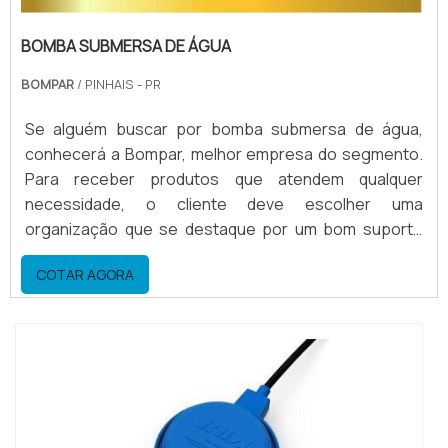
BOMBA SUBMERSA DE ÁGUA
BOMPAR
/ PINHAIS - PR
Se alguém buscar por bomba submersa de água,
conhecerá a Bompar, melhor empresa do segmento.
Para receber produtos que atendem qualquer
necessidade, o cliente deve escolher uma
organização que se destaque por um bom suporte
pré-venda e tenha ampla experiência no
COTAR AGORA
ramo.ALGUNS DETALHES SOBRE BOMBA SUBMERSA
DE ÁGUAQuem procura por bomba submersa de água
em uma empresa que preza pela segurança, chega
até a Bompar. Com grande know-how focado ...