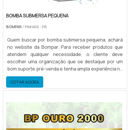
BOMBA SUBMERSA PEQUENA
BOMPAR
/ PINHAIS - PR
Quem buscar por bomba submersa pequena, achará
no website da Bompar. Para receber produtos que
atendem qualquer necessidade, o cliente deve
escolher uma organização que se destaque por um
bom suporte pré-venda e tenha ampla experiência no
ramo.Quando o quesito é bomba submersa pequena,
COTAR AGORA
com a Bompar o cliente encontrará ótima qualidade e
as melhores soluções para movimentação de
água.MAIS SOBRE BOMBA SUBMERSA PEQUENAA
Bompar objetiva seu...