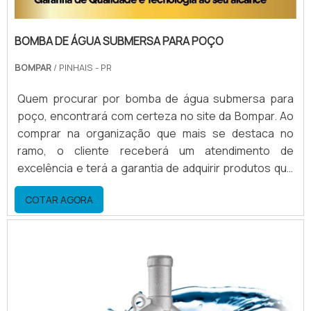
BOMBA DE ÁGUA SUBMERSA PARA POÇO
BOMPAR
/ PINHAIS - PR
Quem procurar por bomba de água submersa para
poço, encontrará com certeza no site da Bompar. Ao
comprar na organização que mais se destaca no
ramo, o cliente receberá um atendimento de
excelência e terá a garantia de adquirir produtos que
solucionem qualquer demanda.Quando o desejo é por
COTAR AGORA
bomba de água submersa para poço, com a Bompar o
cliente encontrará proteção e as melhores soluções
para movimentação de água.MAIS SOBRE BOMBA DE
ÁGUA...