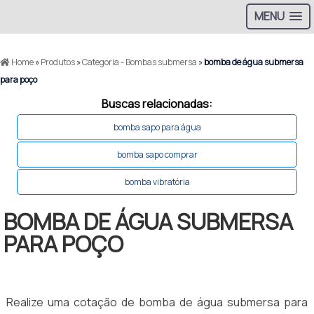
MENU
Home
»
Produtos
»
Categoria - Bombas submersa
»
bomba de água submersa
para poço
Buscas relacionadas:
bomba sapo para água
bomba sapo comprar
bomba vibratória
BOMBA DE ÁGUA SUBMERSA
PARA POÇO
Realize uma cotação de bomba de água submersa para