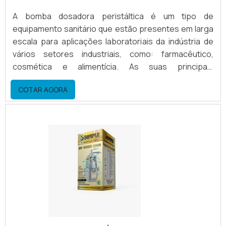
A bomba dosadora peristáltica é um tipo de
equipamento sanitário que estão presentes em larga
escala para aplicações laboratoriais da indústria de
vários setores industriais, como: farmacêutico,
cosmética e alimentícia. As suas principais
características do uso deste produto são as
COTAR AGORA
aplicações em questão são a alta repetibilidade,
precisão de dosagem (sem slip) e alto grau de
assepsia. Essas máquinas são utilizadas em muitas
aplicações que precisem de robustez aliada à
confiança no serviço.Dosado.