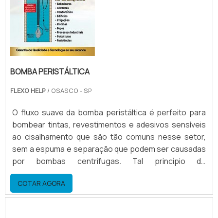
BOMBA PERISTÁLTICA
FLEXO HELP
/ OSASCO - SP
O fluxo suave da bomba peristáltica é perfeito para
bombear tintas, revestimentos e adesivos sensíveis
ao cisalhamento que são tão comuns nesse setor,
sem a espuma e separação que podem ser causadas
por bombas centrífugas. Tal princípio de
bombeamento confere grande força de sucção,
COTAR AGORA
vencendo resistências, eliminando risco de “slip” de
produto. Assim, as bombas peristálticas apresentam
funcionamento superior.Vantagens no uso ...