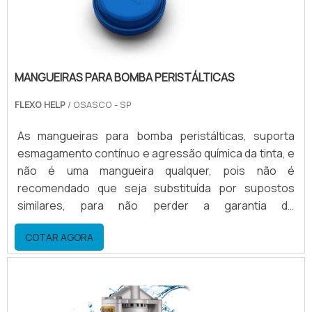
MANGUEIRAS PARA BOMBA PERISTÁLTICAS
FLEXO HELP
/ OSASCO - SP
As mangueiras para bomba peristálticas, suporta
esmagamento contínuo e agressão química da tinta, e
não é uma mangueira qualquer, pois não é
recomendado que seja substituída por supostos
similares, para não perder a garantia do
equipamento.A vida útil das mangueiras Dependendo
COTAR AGORA
da carga horária de trabalho da bomba e da química do
solvente, que pode ser mais ou menos agressiva, ou
seja, fica difícil estimar por conta das variáveis
citadas, mas em média, ela trabalha cerca de 60 dias,
operando em .