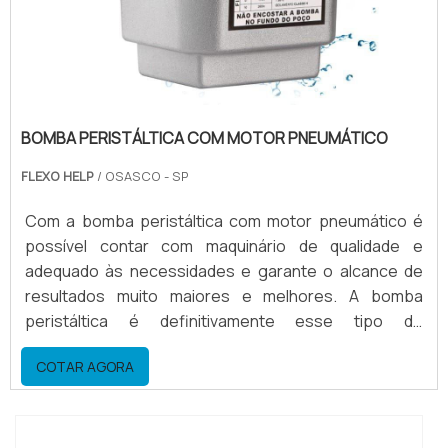
BOMBA PERISTÁLTICA COM MOTOR PNEUMÁTICO
FLEXO HELP
/ OSASCO - SP
Com a bomba peristáltica com motor pneumático é
possível contar com maquinário de qualidade e
adequado às necessidades e garante o alcance de
resultados muito maiores e melhores. A bomba
peristáltica é definitivamente esse tipo de
equipamento, porque ela é extremamente útil para
COTAR AGORA
certas áreas de trabalho e produção. As vantagens
do equipamento Considerável economia no consumo
de solvente; Praticidade no manuseio; É possível
trabalhar com...