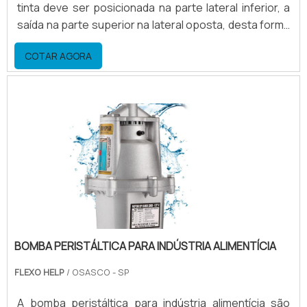
tinta deve ser posicionada na parte lateral inferior, a
saída na parte superior na lateral oposta, desta forma
a câmara trabalha permanentemente com o nível
COTAR AGORA
máximo de tinta. Quando a bomba for desligada, o
escoamento de tinta pela parte inferior fica
facilitado.Algumas peças que compõem a câmara Eixo
de acionamento do prendedor; Tampa lat.
BOMBA PERISTÁLTICA PARA INDÚSTRIA ALIMENTÍCIA
FLEXO HELP
/ OSASCO - SP
A bomba peristáltica para indústria alimentícia são