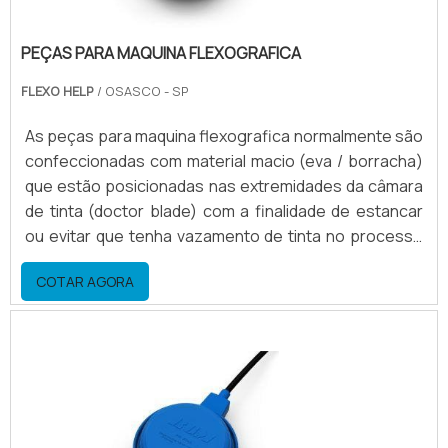
PEÇAS PARA MAQUINA FLEXOGRAFICA
FLEXO HELP
/ OSASCO - SP
As peças para maquina flexografica normalmente são
confeccionadas com material macio (eva / borracha)
que estão posicionadas nas extremidades da câmara
de tinta (doctor blade) com a finalidade de estancar
ou evitar que tenha vazamento de tinta no processo
de alimentação ou bombeamento da tinta para o
COTAR AGORA
doctor blade.Outras peças que compõem a câmara
doctor blade Suporte traseiro; Engate rápido; Eixo de
acionamento do prendedor; Tampa lateral para
vedação; Lâmina.Condições ideais das peças para
maqu.