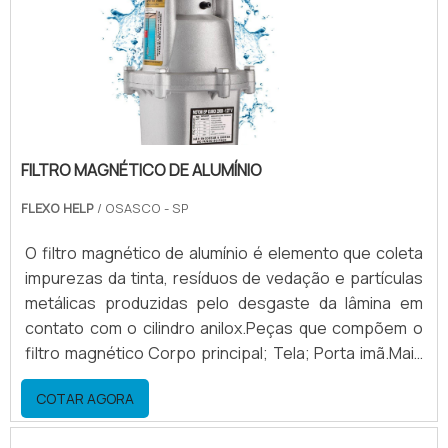
FILTRO MAGNÉTICO DE ALUMÍNIO
FLEXO HELP
/ OSASCO - SP
O filtro magnético de alumínio é elemento que coleta
impurezas da tinta, resíduos de vedação e partículas
metálicas produzidas pelo desgaste da lâmina em
contato com o cilindro anilox.Peças que compõem o
filtro magnético Corpo principal; Tela; Porta imã.Mais
sobre a importância do uso do filtro magnético de
COTAR AGORA
alumínioO filtro melhora a qualidade de impressão
devido a tinta não conter impurezas. Ele evita que