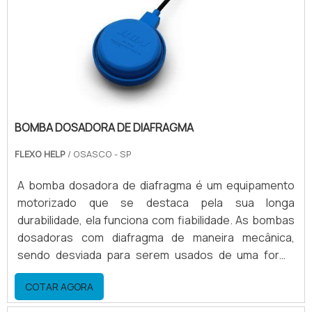
girando, o que gera.
BOMBA DOSADORA DE DIAFRAGMA
FLEXO HELP
/ OSASCO - SP
A bomba dosadora de diafragma é um equipamento
motorizado que se destaca pela sua longa
durabilidade, ela funciona com fiabilidade. As bombas
dosadoras com diafragma de maneira mecânica,
sendo desviada para serem usados de uma forma
praticamente universal em todas as gamas de baixa
COTAR AGORA
pressão. O produto funciona a partir da potência de
dosagem ajustável das bombas, feitas através do