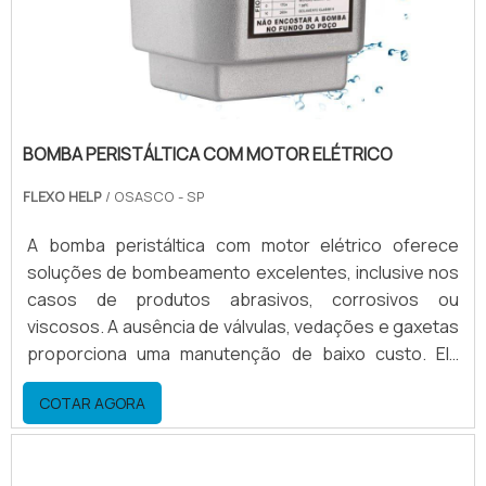
BOMBA PERISTÁLTICA COM MOTOR ELÉTRICO
FLEXO HELP
/ OSASCO - SP
A bomba peristáltica com motor elétrico oferece
soluções de bombeamento excelentes, inclusive nos
casos de produtos abrasivos, corrosivos ou
viscosos. A ausência de válvulas, vedações e gaxetas
proporciona uma manutenção de baixo custo. Ela
também tem uma ação de bombeamento suave,
COTAR AGORA
excelente para polímeros sensíveis.Vantagens no
uso do equipamento Baixo custo benefício; Possui
ação de bombeamento suave; Sucção eficiente;