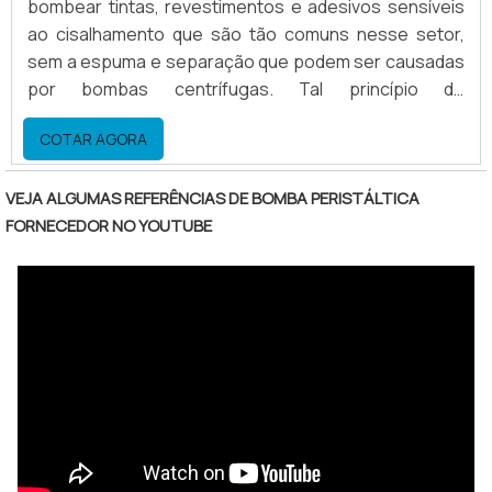
bombear tintas, revestimentos e adesivos sensíveis
ao cisalhamento que são tão comuns nesse setor,
sem a espuma e separação que podem ser causadas
por bombas centrífugas. Tal princípio de
bombeamento confere grande força de sucção,
COTAR AGORA
vencendo resistências, eliminando risco de “slip” de
produto. Assim, as bombas peristálticas apresentam
funcionamento superior.Vantagens no uso do
VEJA ALGUMAS REFERÊNCIAS DE BOMBA PERISTÁLTICA
equipamento Flexibilidade; Fácil acesso; Troca de
FORNECEDOR NO YOUTUBE
format.