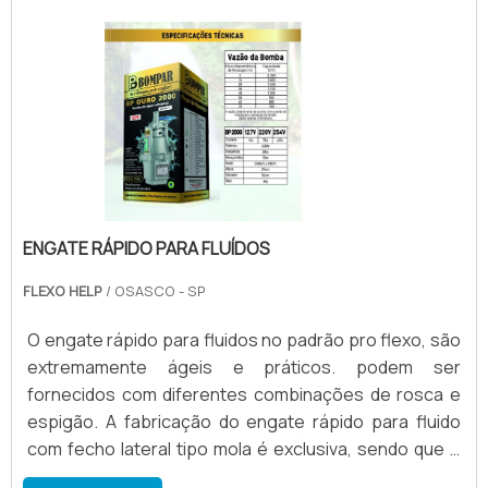
partículas metálicas das lâminas permaneçam na
recirculação da tinta, podendo causar dano.
ENGATE RÁPIDO PARA FLUÍDOS
FLEXO HELP
/ OSASCO - SP
O engate rápido para fluidos no padrão pro flexo, são
extremamente ágeis e práticos. podem ser
fornecidos com diferentes combinações de rosca e
espigão. A fabricação do engate rápido para fluido
com fecho lateral tipo mola é exclusiva, sendo que o
material para construção pode ser: Aço; Alumínio;