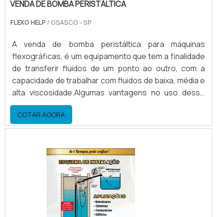
VENDA DE BOMBA PERISTÁLTICA
FLEXO HELP
/ OSASCO - SP
A venda de bomba peristáltica para máquinas
flexográficas, é um equipamento que tem a finalidade
de transferir fluidos de um ponto ao outro, com a
capacidade de trabalhar com fluidos de baixa, média e
alta viscosidade.Algumas vantagens no uso desse
equipamento Economia de energia; Economia de
COTAR AGORA
solventes; Economia de tintas; Agilidade na limpeza e
preparação. Conhecendo mais sobre a venda de
bomba peristálticaA bomba peristáltica tem uma
grande economia, para tintas a base de solvente,
economiza e.