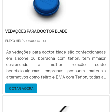
VEDAÇÕES PARA DOCTOR BLADE
FLEXO HELP
/ OSASCO - SP
As vedações para doctor blade são confeccionadas
em silicone ou borracha com teflon, tem mmaior
durabilidade e melhor relação custo
benefício.Algumas empresas possuem materiais
alternativos como feltro e E.V.A com Teflon, todas as
marcas com garantia.Maiores informações sobre as
COTAR AGORA
vedaçõesA vedação para doctor blade é um material
descartável, porque sofre desgaste no período em
que a máquina está rodando, exemplos: A vedação se
mantém parada enquanto o cilindro anilox permanece