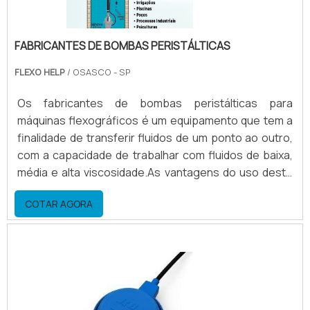
FABRICANTES DE BOMBAS PERISTÁLTICAS
FLEXO HELP
/ OSASCO - SP
Os fabricantes de bombas peristálticas para
máquinas flexográficos é um equipamento que tem a
finalidade de transferir fluidos de um ponto ao outro,
com a capacidade de trabalhar com fluidos de baixa,
média e alta viscosidade.As vantagens do uso deste
equipamento Economia de energia elétrica; Economia
COTAR AGORA
de solventes; Agilidade na limpeza a
preparação.Maiores informações sobre fabricantes
de bombas peristálticasA bomba peristáltica tem uma
grande economia de solvente, para tintas a base de
solvent.