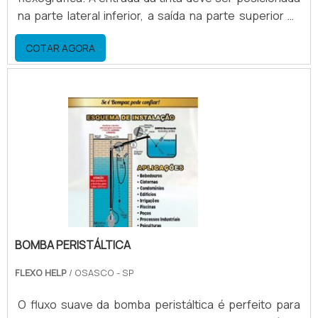
na parte lateral inferior, a saída na parte superior na
lateral oposta. desta forma a câmara trabalha
COTAR AGORA
permanentemente com o nível máximo de tinta.
quando a bomba for desligada, o escoamento de tinta
pela parte inferior fica facilitado.Peças que compõem
a câmara Eixo de acionamento do prendedor; Tampa
la.
BOMBA PERISTÁLTICA
FLEXO HELP
/ OSASCO - SP
O fluxo suave da bomba peristáltica é perfeito para