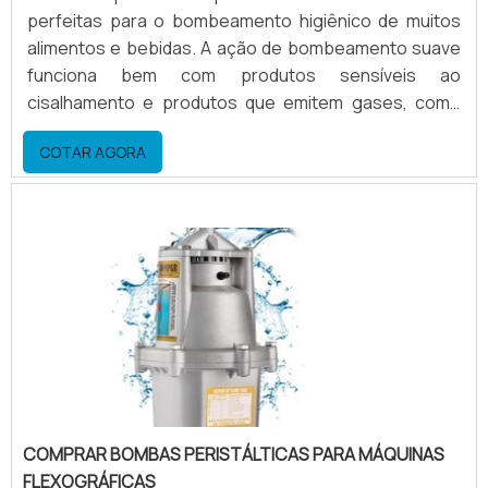
perfeitas para o bombeamento higiênico de muitos
alimentos e bebidas. A ação de bombeamento suave
funciona bem com produtos sensíveis ao
cisalhamento e produtos que emitem gases, como
acontece ao bombear levado na fabricação de
COTAR AGORA
cerveja.Maiores informações sobre o produto A ação
de bombeamento faz com que o tubo seja percorrido
em sua totalidade e que a bomba pode se drenar.
Além disso, o tubo de grau alimentício pode ser
esterilizado por todos .
COMPRAR BOMBAS PERISTÁLTICAS PARA MÁQUINAS
FLEXOGRÁFICAS