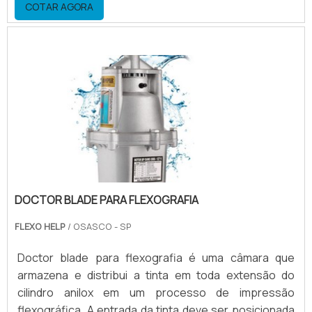
COTAR AGORA
Inox; Entre outros. Um pouco sobre a fabricação do
engateA fabricação de alguns modelos de engate
rápido para maquina flexografica sob medida, vai de
acordo com a mangueira a ser utilizada e dimensão d.
DOCTOR BLADE PARA FLEXOGRAFIA
FLEXO HELP
/ OSASCO - SP
Doctor blade para flexografia é uma câmara que
armazena e distribui a tinta em toda extensão do
cilindro anilox em um processo de impressão
flexográfica. A entrada da tinta deve ser posicionada