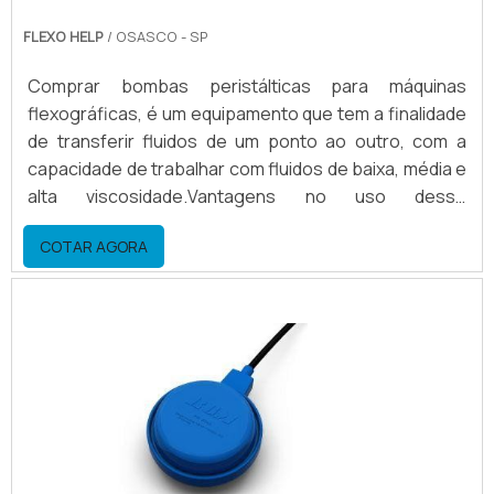
FLEXO HELP
/ OSASCO - SP
Comprar bombas peristálticas para máquinas
flexográficas, é um equipamento que tem a finalidade
de transferir fluidos de um ponto ao outro, com a
capacidade de trabalhar com fluidos de baixa, média e
alta viscosidade.Vantagens no uso desse
equipamento Economia de tinta e solventes; Agilidade
COTAR AGORA
na limpeza; Agilidade na preparação; Entre
outros.Demais atributos em comprar bombas
peristálticas para máquinas flexográficasA bomba
peristáltica, tem uma grande economia de solvente,
para tintas a base de.