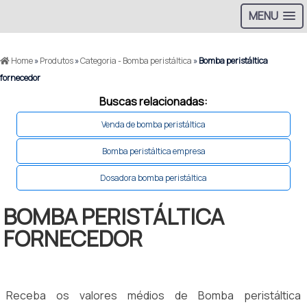
MENU
Home
»
Produtos
»
Categoria - Bomba peristáltica
»
Bomba peristáltica
fornecedor
Buscas relacionadas:
Venda de bomba peristáltica
Bomba peristáltica empresa
Dosadora bomba peristáltica
BOMBA PERISTÁLTICA
FORNECEDOR
Receba os valores médios de Bomba peristáltica