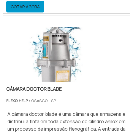
fecho lateral tipo mola é exclusiva, sendo que o
COTAR AGORA
material para construção pode ser: Aço; Alumínio;
Inox; Entre outros.Alguns modelos de engate rápido, é
sob medida, de acordo com a mangueira a ser utilizada
e dimensão da rosca, a qual também pode ser npt ou
bs.
CÂMARA DOCTOR BLADE
FLEXO HELP
/ OSASCO - SP
A câmara doctor blade é uma câmara que armazena e
distribui a tinta em toda extensão do cilindro anilox em
um processo de impressão flexográfica. A entrada da