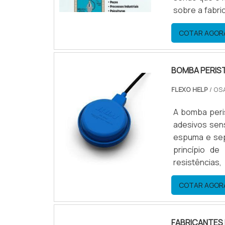
sobre a fabr
rápido para 
COTAR AGOR
mangueira a se
BOMBA PERIS
FLEXO HELP
/ OS
A bomba peris
adesivos sen
espuma e sep
princípio d
resistências
peristáltic
COTAR AGOR
Flexibilidade;
FABRICANTES 