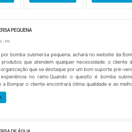
ERSA PEQUENA
S - PR
por bomba submersa pequena, achará no website da Bom
 produtos que atendem qualquer necessidade, o cliente 
 organização que se destaque por um bom suporte pré-ven
 experiência no ramo.Quando o quesito é bomba subm
 a Bompar o cliente encontrará ótima qualidade e as melh
ara movimentação de água.MAIS SOBRE BOMBA SUBME
A
par objetiva seu...
RSA DE ÁGUA