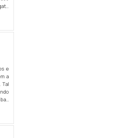
gate
om a
os e
em a
 Tal
endo
mbas
omo: