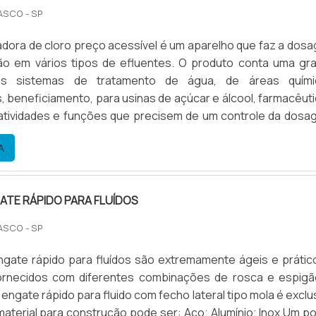
ASCO - SP
dora de cloro preço acessível é um aparelho que faz a dos
ão em vários tipos de efluentes. O produto conta uma gr
s sistemas de tratamento de água, de áreas quími
, beneficiamento, para usinas de açúcar e álcool, farmacêuti
 atividades e funções que precisem de um controle da dosa
o produto é confeccionado em materiais termoplásticos, c
A
conomizar água e efluentes.Dosadoras de cloro automá.
ATE RÁPIDO PARA FLUÍDOS
ASCO - SP
ngate rápido para fluídos são extremamente ágeis e prátic
rnecidos com diferentes combinações de rosca e espigã
engate rápido para fluido com fecho lateral tipo mola é exclus
para construção pode ser: Aço; Alumínio; Inox.Um pouco