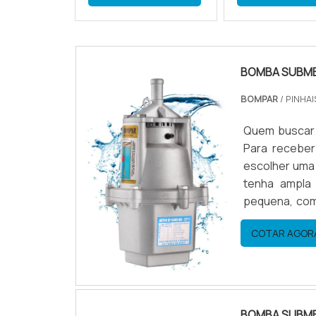
BOMBA SUBM
BOMPAR
/ PINHAI
Quem buscar 
Para receber
escolher uma
tenha ampla
pequena, com
soluções p
COTAR AGOR
PEQUENAA Bom
BOMBA SUBME