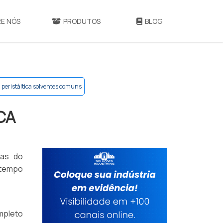
E NÓS
PRODUTOS
BLOG
eristáltica solventes comuns
CA
cas do
 tempo
mpleto