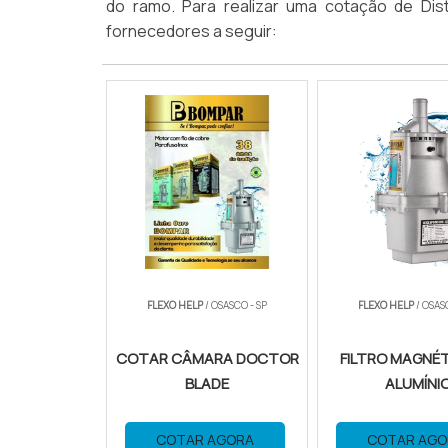
do ramo. Para realizar uma cotação de Dist
fornecedores a seguir:
FLEXO HELP
/ OSASCO - SP
FLEXO HELP
/ OSAS
COTAR CÂMARA DOCTOR
FILTRO MAGNÉT
BLADE
ALUMÍNI
COTAR AGORA
COTAR AGO