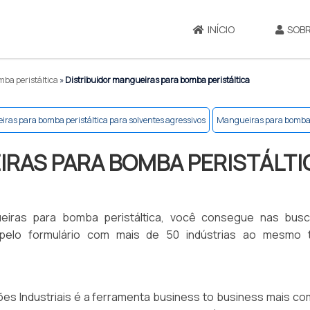
INÍCIO
SOBR
mba peristáltica
»
Distribuidor mangueiras para bomba peristáltica
ras para bomba peristáltica para solventes agressivos
Mangueiras para bomba p
IRAS PARA BOMBA PERISTÁLTI
gueiras para bomba peristáltica, você consegue nas bus
o pelo formulário com mais de 50 indústrias ao mesmo
es Industriais é a ferramenta business to business mais co