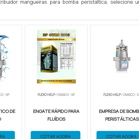
ribuidor mangueiras para bomba peristáltica, selecione 
CO - SP
FLEXO HELP
/ OSASCO - SP
FLEXO HELP
/ OSASCO - S
ICO DE
ENGATE RÁPIDO PARA
EMPRESA DE BOM
O
FLUÍDOS
PERISTÁLTICAS
RA
COTAR AGORA
COTAR AGORA