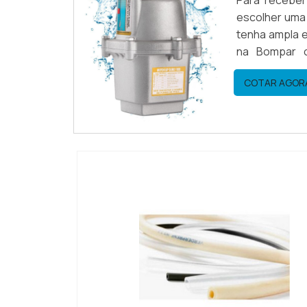
Para receber
escolher uma
tenha ampla 
na Bompar o
WhatsApp.MA
COTAR AGOR
Bompar objetiv