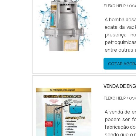
FLEXO HELP
/ OS
A bomba dosa
exata da vaz
presença no
petroquímicas
entre outras
Além disso, 
COTAR AGOR
objetivo de e
VENDA DE ENG
FLEXO HELP
/ OS
A venda de e
podem ser fo
fabricação do 
sendo que o material 