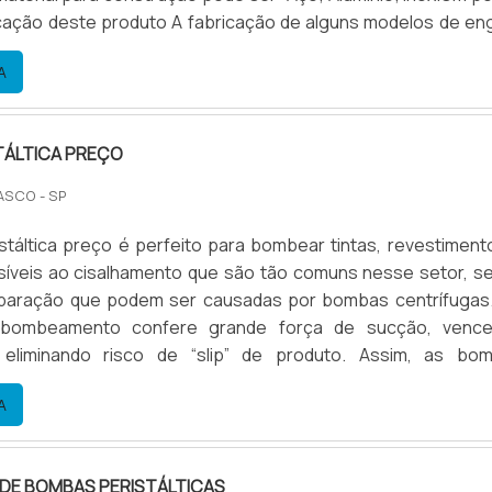
icação deste produto A fabricação de alguns modelos de en
maquina flexografica é feito sob medida, de acordo c
A
r utilizada e dimensão da rosca, a qual t.
TÁLTICA PREÇO
ASCO - SP
táltica preço é perfeito para bombear tintas, revestiment
síveis ao cisalhamento que são tão comuns nesse setor, s
aração que podem ser causadas por bombas centrífugas.
e bombeamento confere grande força de sucção, venc
, eliminando risco de “slip” de produto. Assim, as bo
as apresentam funcionamento superior e vantagens c
A
 Fácil acesso; Troca de formatos rápidos; Excelentes r.
DE BOMBAS PERISTÁLTICAS