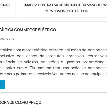
UEIRAS
IMAGEM ILUSTRATIVA DE DISTRIBUIDOR MANGUEIRA
PARA BOMBA PERISTÁLTICA
TÁLTICA COM MOTOR ELÉTRICO
ASCO - SP
stáltica com motor elétrico oferece soluções de bombeam
inclusive nos casos de produtos abrasivos, corrosivo
ausência de válvulas, vedações e gaxetas proporciona
de baixo custo. Ela também tem uma ação de bombeam
ente para polímeros sensíveis.Vantagens no uso do equipam
enefício; Possui ação de bombeamento suave; Sucção eficie
A
 Entenda mais sobre a bomba peristáltica com motor elétricoA
ORA DE CLORO PREÇO