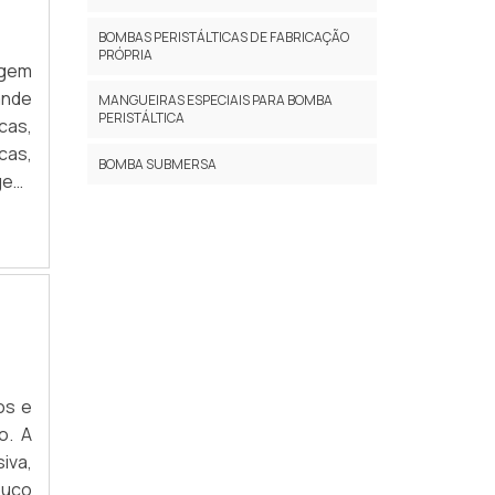
BOMBAS PERISTÁLTICAS DE FABRICAÇÃO
PRÓPRIA
agem
ande
MANGUEIRAS ESPECIAIS PARA BOMBA
PERISTÁLTICA
cas,
cas,
BOMBA SUBMERSA
gem.
om o
os e
o. A
iva,