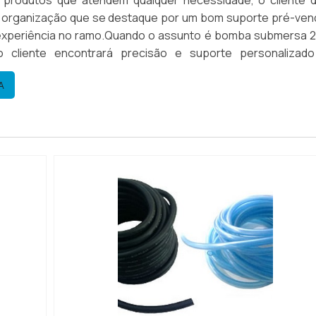
 produtos que atendem qualquer necessidade, o cliente 
 organização que se destaque por um bom suporte pré-ven
experiência no ramo.Quando o assunto é bomba submersa 2
 cliente encontrará precisão e suporte personalizado
IS DETALHES INTERESSANTES SOBRE BOMBA SUBMERSA 2
A
a seus r...