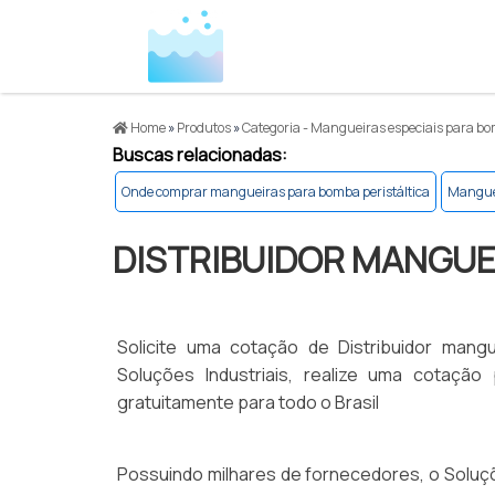
Home
»
Produtos
»
Categoria - Mangueiras especiais para bo
Buscas relacionadas:
Onde comprar mangueiras para bomba peristáltica
Manguei
DISTRIBUIDOR MANGUE
Solicite uma cotação de Distribuidor man
Soluções Industriais, realize uma cotaçã
gratuitamente para todo o Brasil
Possuindo milhares de fornecedores, o Soluçõ