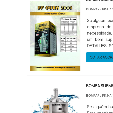
BOMPAR
/ PINHAI
Se alguém bu
empresa do 
necessidade,
um bom supo
DETALHES S
submersa de 
COTAR AGOR
Bompar. Com 
BOMBA SUBME
BOMPAR
/ PINHAI
Se alguém bu