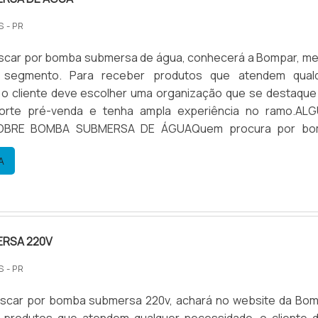
S - PR
scar por bomba submersa de água, conhecerá a Bompar, me
segmento. Para receber produtos que atendem qual
 o cliente deve escolher uma organização que se destaque
rte pré-venda e tenha ampla experiência no ramo.AL
OBRE BOMBA SUBMERSA DE ÁGUAQuem procura por bo
água em uma empresa que preza pela segurança, chega a
A
grande know-how focado ...
RSA 220V
S - PR
scar por bomba submersa 220v, achará no website da Bom