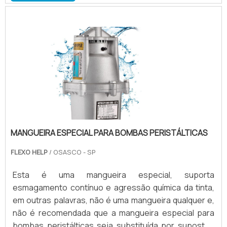
entre diversos outros produtos. Vantagens do
produto Economia de tinta: envia uma dosagem de
tinta para a câmara Doctor Blade sob medida, evitando
as.
MANGUEIRA ESPECIAL PARA BOMBAS PERISTÁLTICAS
FLEXO HELP
/ OSASCO - SP
Esta é uma mangueira especial, suporta
esmagamento contínuo e agressão química da tinta,
em outras palavras, não é uma mangueira qualquer e,
não é recomendada que a mangueira especial para
bombas peristálticas seja substituída por supostos