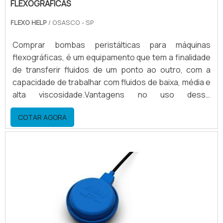
FLEXOGRÁFICAS
FLEXO HELP
/ OSASCO - SP
Comprar bombas peristálticas para máquinas
flexográficas, é um equipamento que tem a finalidade
de transferir fluidos de um ponto ao outro, com a
capacidade de trabalhar com fluidos de baixa, média e
alta viscosidade.Vantagens no uso desse
equipamento Economia de tinta e solventes; Agilidade
COTAR AGORA
na limpeza; Agilidade na preparação; Entre
outros.Demais atributos em comprar bombas
peristálticas para máquinas flexográficasA bomba
peristáltica, tem uma grande economia de solvente,
para tintas a base de.