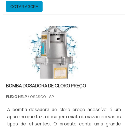
acontece ao bombear levado na fabricação de
COTAR AGORA
cerveja.Maiores informações sobre o produto A ação
de bombeamento faz com que o tubo seja percorrido
em sua totalidade e que a bomba pode se drenar.
Além disso, o tubo de grau alimentício pode ser
esterilizado por todos .
BOMBA DOSADORA DE CLORO PREÇO
FLEXO HELP
/ OSASCO - SP
A bomba dosadora de cloro preço acessível é um
aparelho que faz a dosagem exata da vazão em vários
tipos de efluentes. O produto conta uma grande