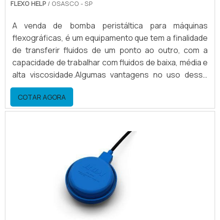
FLEXO HELP
/ OSASCO - SP
A venda de bomba peristáltica para máquinas
flexográficas, é um equipamento que tem a finalidade
de transferir fluidos de um ponto ao outro, com a
capacidade de trabalhar com fluidos de baixa, média e
alta viscosidade.Algumas vantagens no uso desse
equipamento Economia de energia; Economia de
COTAR AGORA
solventes; Economia de tintas; Agilidade na limpeza e
preparação. Conhecendo mais sobre a venda de
bomba peristálticaA bomba peristáltica tem uma
grande economia, para tintas a base de solvente,
economiza e.