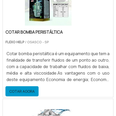
COTAR BOMBA PERISTÁLTICA
FLEXO HELP
/ OSASCO - SP
Cotar bomba peristáltica é um equipamento que tem a
finalidade de transferir fluidos de um ponto ao outro,
com a capacidade de trabalhar com fluidos de baixa,
média e alta viscosidade.As vantagens com o uso
deste equipamento Economia de energia; Economia
de solventes; Agilidade na preparação; Agilidade na
COTAR AGORA
limpeza.Maiores informações sobre cotar bomba
peristáltica A bomba peristáltica é ótima na economia
de solventes, para tintas a base de solvente,
economiza em média de 20 a 30% se compararmos a.