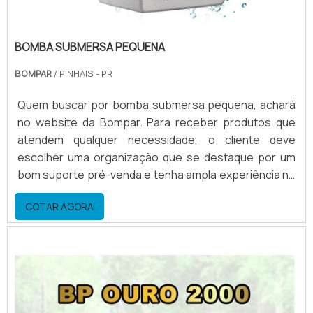
BOMBA SUBMERSA PEQUENA
BOMPAR
/ PINHAIS - PR
Quem buscar por bomba submersa pequena, achará
no website da Bompar. Para receber produtos que
atendem qualquer necessidade, o cliente deve
escolher uma organização que se destaque por um
bom suporte pré-venda e tenha ampla experiência no
ramo.Quando o quesito é bomba submersa pequena,
COTAR AGORA
com a Bompar o cliente encontrará ótima qualidade e
as melhores soluções para movimentação de
água.MAIS SOBRE BOMBA SUBMERSA PEQUENAA
Bompar objetiva seu...