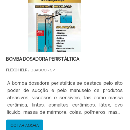
equipamento Flexibilidade; Fácil acesso; Troca de
format.
BOMBA DOSADORA PERISTÁLTICA
FLEXO HELP
/ OSASCO - SP
A bomba dosadora peristáltica se destaca pelo alto
poder de sucção e pelo manuseio de produtos
abrasivos, viscosos e sensíveis, tais como massa
cerâmica, tintas, esmaltes cerâmicos, látex, ovo
líquido, massa de mármore, colas, polímeros, massa
de cal, detergentes, geléias, mel, sangue de animal,
COTAR AGORA
molhos alimentícios, produtos alimentícios em geral,