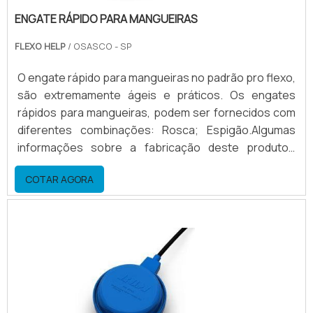
ENGATE RÁPIDO PARA MANGUEIRAS
FLEXO HELP
/ OSASCO - SP
O engate rápido para mangueiras no padrão pro flexo,
são extremamente ágeis e práticos. Os engates
rápidos para mangueiras, podem ser fornecidos com
diferentes combinações: Rosca; Espigão.Algumas
informações sobre a fabricação deste produtoA
fabricação do engate para mangueiras com fecho
COTAR AGORA
lateral tipo mola é exclusiva, sendo que o material para
construção pode ser: aço, alumínio ou inox. Ocorre
também a fabricação de alguns modelos de engate
rápido para mangueira sob medida, de acordo com a
mangu.