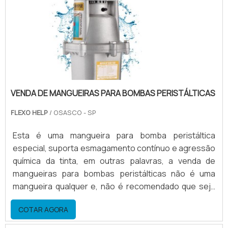
VENDA DE MANGUEIRAS PARA BOMBAS PERISTÁLTICAS
FLEXO HELP
/ OSASCO - SP
Esta é uma mangueira para bomba peristáltica
especial, suporta esmagamento contínuo e agressão
química da tinta, em outras palavras, a venda de
mangueiras para bombas peristálticas não é uma
mangueira qualquer e, não é recomendado que seja
substituída por supostos similares, para não perder a
COTAR AGORA
garantia do equipamento. A vida útil da mangueira
Dependendo da carga horária de trabalho da bomba e