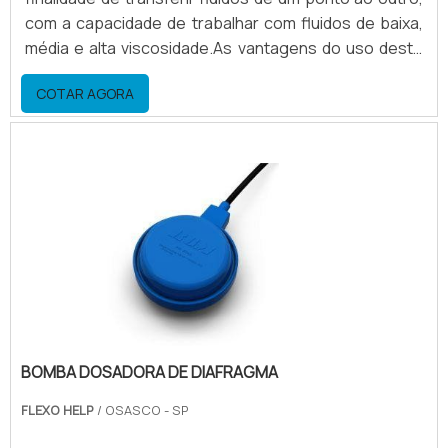
com a capacidade de trabalhar com fluidos de baixa,
média e alta viscosidade.As vantagens do uso deste
equipamento Economia de energia elétrica; Economia
COTAR AGORA
de solventes; Agilidade na limpeza a
preparação.Maiores informações sobre fabricantes
de bombas peristálticasA bomba peristáltica tem uma
grande economia de solvente, para tintas a base de
solvent.
BOMBA DOSADORA DE DIAFRAGMA
FLEXO HELP
/ OSASCO - SP