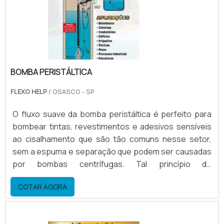
BOMBA PERISTÁLTICA
FLEXO HELP
/ OSASCO - SP
O fluxo suave da bomba peristáltica é perfeito para
bombear tintas, revestimentos e adesivos sensíveis
ao cisalhamento que são tão comuns nesse setor,
sem a espuma e separação que podem ser causadas
por bombas centrífugas. Tal princípio de
bombeamento confere grande força de sucção,
COTAR AGORA
vencendo resistências, eliminando risco de “slip” de
produto. Assim, as bombas peristálticas apresentam
funcionamento superior.Vantagens no uso do