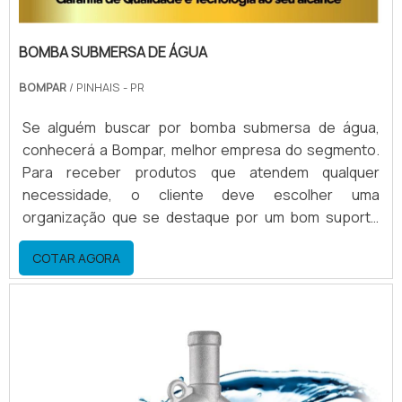
BOMBA SUBMERSA DE ÁGUA
BOMPAR
/ PINHAIS - PR
Se alguém buscar por bomba submersa de água,
conhecerá a Bompar, melhor empresa do segmento.
Para receber produtos que atendem qualquer
necessidade, o cliente deve escolher uma
organização que se destaque por um bom suporte
pré-venda e tenha ampla experiência no
COTAR AGORA
ramo.ALGUNS DETALHES SOBRE BOMBA SUBMERSA
DE ÁGUAQuem procura por bomba submersa de água
em uma empresa que preza pela segurança, chega
até a Bompar. Com grande know-how focado ...