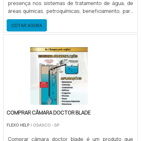
presença nos sistemas de tratamento de água, de
áreas químicas, petroquímicas, beneficiamento, para
usinas de açúcar e álcool, farmacêuticas, entre outras
COTAR AGORA
atividades e funções que precisem de um controle da
dosagem. Além disso, o produto é confeccionado em
materiais termoplásticos, com o objetivo de
economizar água e efluentes.Dosadoras de cloro
automá.
COMPRAR CÂMARA DOCTOR BLADE
FLEXO HELP
/ OSASCO - SP
Comprar câmara doctor blade é um produto que