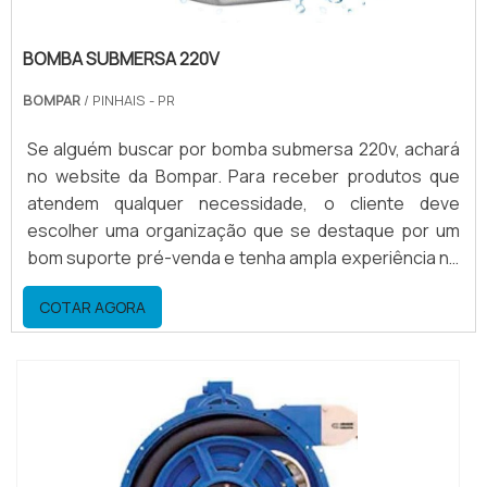
BOMBA SUBMERSA 220V
BOMPAR
/ PINHAIS - PR
Se alguém buscar por bomba submersa 220v, achará
no website da Bompar. Para receber produtos que
atendem qualquer necessidade, o cliente deve
escolher uma organização que se destaque por um
bom suporte pré-venda e tenha ampla experiência no
ramo.Quando o assunto é bomba submersa 220v, na
COTAR AGORA
Bompar o cliente encontrará precisão e suporte
personalizado via WhatsApp.MAIS DETALHES
INTERESSANTES SOBRE BOMBA SUBMERSA 220VA
Bompar objetiva seus r...