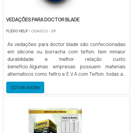
VEDAÇÕES PARA DOCTOR BLADE
FLEXO HELP
/ OSASCO - SP
As vedações para doctor blade são confeccionadas
em silicone ou borracha com teflon, tem mmaior
durabilidade e melhor relação custo
benefício.Algumas empresas possuem materiais
alternativos como feltro e E.V.A com Teflon, todas as
marcas com garantia.Maiores informações sobre as
COTAR AGORA
vedaçõesA vedação para doctor blade é um material
descartável, porque sofre desgaste no período em
que a máquina está rodando, exemplos: A vedação se
mantém parada enquanto o cilindro anilox permanece
girando, o que gera.