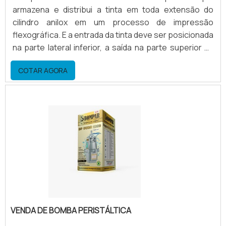
armazena e distribui a tinta em toda extensão do
cilindro anilox em um processo de impressão
flexográfica. E a entrada da tinta deve ser posicionada
na parte lateral inferior, a saída na parte superior na
lateral oposta, desta forma a câmara trabalha
COTAR AGORA
permanentemente com o nível máximo de tinta,
quando a bomba for desligada, o escoamento de tinta
pela parte inferior fica facilitado.Peças que compõem
a câmara Tampa lateral para vedação; Suporte
traseiro.
VENDA DE BOMBA PERISTÁLTICA