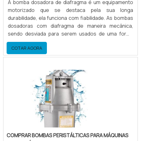
A bomba dosadora de diafragma é um equipamento
motorizado que se destaca pela sua longa
durabilidade, ela funciona com fiabilidade. As bombas
dosadoras com diafragma de maneira mecânica,
sendo desviada para serem usados de uma forma
praticamente universal em todas as gamas de baixa
COTAR AGORA
pressão. O produto funciona a partir da potência de
dosagem ajustável das bombas, feitas através do
comprimento de curso. Esse produto é bastante
utilizado para aplicações industriais das mais
diversas.Bombas dosadora.
COMPRAR BOMBAS PERISTÁLTICAS PARA MÁQUINAS