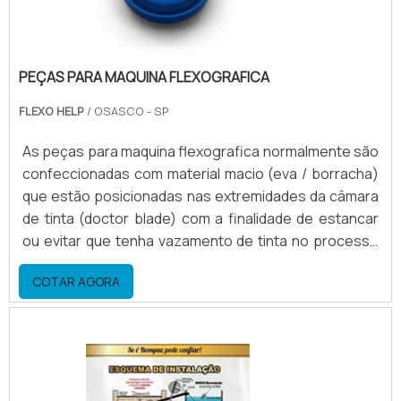
PEÇAS PARA MAQUINA FLEXOGRAFICA
FLEXO HELP
/ OSASCO - SP
As peças para maquina flexografica normalmente são
confeccionadas com material macio (eva / borracha)
que estão posicionadas nas extremidades da câmara
de tinta (doctor blade) com a finalidade de estancar
ou evitar que tenha vazamento de tinta no processo
de alimentação ou bombeamento da tinta para o
COTAR AGORA
doctor blade.Outras peças que compõem a câmara
doctor blade Suporte traseiro; Engate rápido; Eixo de
acionamento do prendedor; Tampa lateral para
vedação; Lâmina.Condições ideais das peças para
maqu.