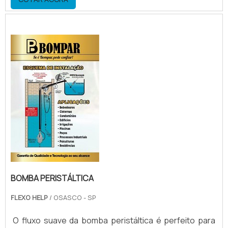
molhos alimentícios, produtos alimentícios em geral,
entre diversos outros produtos. Vantagens do
produto Economia de tinta: envia uma dosagem...
BOMBA PERISTÁLTICA
FLEXO HELP
/ OSASCO - SP
O fluxo suave da bomba peristáltica é perfeito para