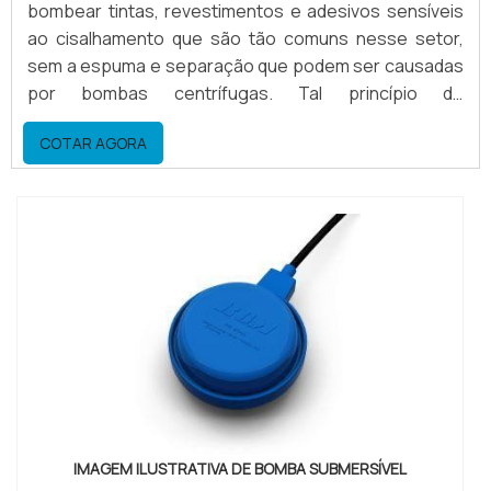
bombear tintas, revestimentos e adesivos sensíveis
ao cisalhamento que são tão comuns nesse setor,
sem a espuma e separação que podem ser causadas
por bombas centrífugas. Tal princípio de
bombeamento confere grande força de sucção,
COTAR AGORA
vencendo resistências, eliminando risco de “slip” de
produto. Assim, as bombas peristálticas apresentam
funcionamento superior.Vantagens no uso ...
IMAGEM ILUSTRATIVA DE BOMBA SUBMERSÍVEL