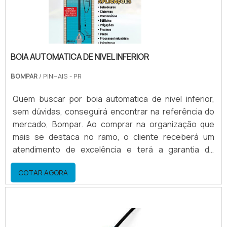
BOIA AUTOMATICA DE NIVEL INFERIOR
BOMPAR
/ PINHAIS - PR
Quem buscar por boia automatica de nivel inferior,
sem dúvidas, conseguirá encontrar na referência do
mercado, Bompar. Ao comprar na organização que
mais se destaca no ramo, o cliente receberá um
atendimento de excelência e terá a garantia de
adquirir produtos que solucionem qualquer demanda.
COTAR AGORA
Quando o quesito é boia automatica de nivel inferior,
na Bompar o cliente encontrará precisão e suporte
personalizado via WhatsApp.MAIS SOBRE BOIA
AUTOMATICA DE NIVEL INFERIORA Bompar objetiva
seus recursos em oferecer aos clientes uma