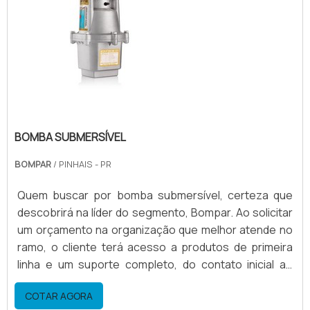
BOMBA SUBMERSÍVEL
BOMPAR
/ PINHAIS - PR
Quem buscar por bomba submersível, certeza que
descobrirá na líder do segmento, Bompar. Ao solicitar
um orçamento na organização que melhor atende no
ramo, o cliente terá acesso a produtos de primeira
linha e um suporte completo, do contato inicial ao
pós-venda.DETALHES SOBRE BOMBA
COTAR AGORA
SUBMERSÍVELQuem precisa de bomba submersível