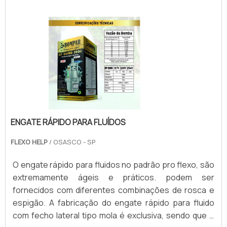
que a máquina está rodando, exemplos: A vedação se
mantém parada enquanto o cilindro anilox permanece
girando, o que gera.
ENGATE RÁPIDO PARA FLUÍDOS
FLEXO HELP
/ OSASCO - SP
O engate rápido para fluidos no padrão pro flexo, são
extremamente ágeis e práticos. podem ser
fornecidos com diferentes combinações de rosca e
espigão. A fabricação do engate rápido para fluido
com fecho lateral tipo mola é exclusiva, sendo que o