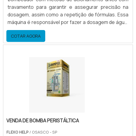
travamento para garantir e assegurar precisão na
dosagem, assim como a repetição de fórmulas. Essa
máquina é responsável por fazer a dosagem de água,
cloro e diversos outros produtos químicos, sendo
COTAR AGORA
muito usada no setor industrial, além de estar
presente também em estações de tratamento de
água e esgotos, poços, piscinas e condomínios. O
produto possui uma série de versões disponíveis no
mercado.Dosadoras ma.
VENDA DE BOMBA PERISTÁLTICA
FLEXO HELP
/ OSASCO - SP