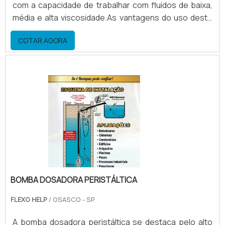
com a capacidade de trabalhar com fluidos de baixa,
média e alta viscosidade.As vantagens do uso deste
equipamento Economia de energia elétrica; Economia
COTAR AGORA
de solventes; Agilidade na limpeza a
preparação.Maiores informações sobre fabricantes
de bombas peristálticasA bomba peristáltica tem uma
grande economia de solvente, para tintas a base de
solvent.
BOMBA DOSADORA PERISTÁLTICA
FLEXO HELP
/ OSASCO - SP
A bomba dosadora peristáltica se destaca pelo alto