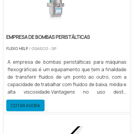
EMPRESA DE BOMBAS PERISTÁLTICAS
FLEXO HELP
/ OSASCO - SP
A empresa de bombas peristálticas para máquinas
flexográficas é um equipamento que tem a finalidade
de transferir fluidos de um ponto ao outro, com a
capacidade de trabalhar com fluidos de baixa, média e
alta viscosidade.Vantagens no uso deste
equipamento Economia de energia; Economia de
COTAR AGORA
solventes; Economia de tintas; Agilidade na limpeza;
Agilidade na preparação.Mais informações sobre
empresa de bombas peristálticasA bomba
peristáltica tem uma grande economia de solvente,