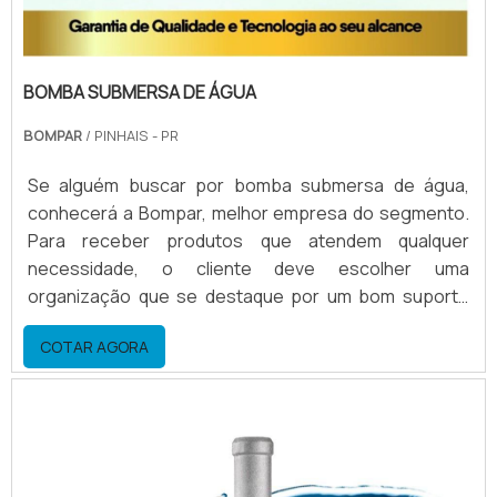
BOMBA SUBMERSA DE ÁGUA
BOMPAR
/ PINHAIS - PR
Se alguém buscar por bomba submersa de água,
conhecerá a Bompar, melhor empresa do segmento.
Para receber produtos que atendem qualquer
necessidade, o cliente deve escolher uma
organização que se destaque por um bom suporte
pré-venda e tenha ampla experiência no
COTAR AGORA
ramo.ALGUNS DETALHES SOBRE BOMBA SUBMERSA
DE ÁGUAQuem procura por bomba submersa de água
em uma empresa que preza pela segurança, chega
até a Bompar. Com grande know-how focado ...