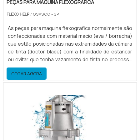
PEÇAS PARA MAQUINA FLEXOGRAFICA
FLEXO HELP
/ OSASCO - SP
As peças para maquina flexografica normalmente são
confeccionadas com material macio (eva / borracha)
que estão posicionadas nas extremidades da câmara
de tinta (doctor blade) com a finalidade de estancar
ou evitar que tenha vazamento de tinta no processo
de alimentação ou bombeamento da tinta para o
COTAR AGORA
doctor blade.Outras peças que compõem a câmara
doctor blade Suporte traseiro; Engate rápido; Eixo de
acionamento do prendedor; Tampa lateral para
vedação; Lâmina.Condições ideais das peças para
maqu.