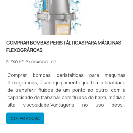
COMPRAR BOMBAS PERISTÁLTICAS PARA MÁQUINAS
FLEXOGRÁFICAS
FLEXO HELP
/ OSASCO - SP
Comprar bombas peristálticas para máquinas
flexográficas, é um equipamento que tem a finalidade
de transferir fluidos de um ponto ao outro, com a
capacidade de trabalhar com fluidos de baixa, média e
alta viscosidade.Vantagens no uso desse
equipamento Economia de tinta e solventes; Agilidade
COTAR AGORA
na limpeza; Agilidade na preparação; Entre
outros.Demais atributos em comprar bombas