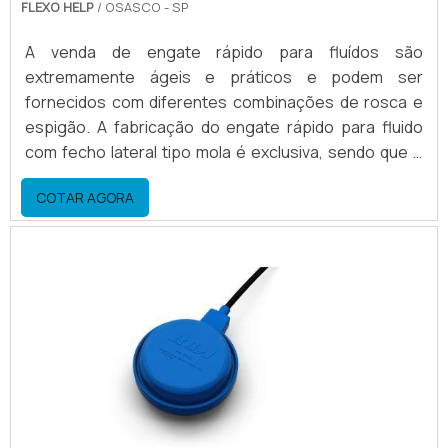
FLEXO HELP
/ OSASCO - SP
A venda de engate rápido para fluídos são
extremamente ágeis e práticos e podem ser
fornecidos com diferentes combinações de rosca e
espigão. A fabricação do engate rápido para fluido
com fecho lateral tipo mola é exclusiva, sendo que o
material para construção pode ser: Aço; Alumínio;
COTAR AGORA
Inox.Um pouco sobre a fabricação deste produto A
fabricação de alguns modelos de engate rápido para
maquina flexografica é feito sob medida, de acordo
com a mangueira a ser utilizada e dimensão da rosca,
a qual t.