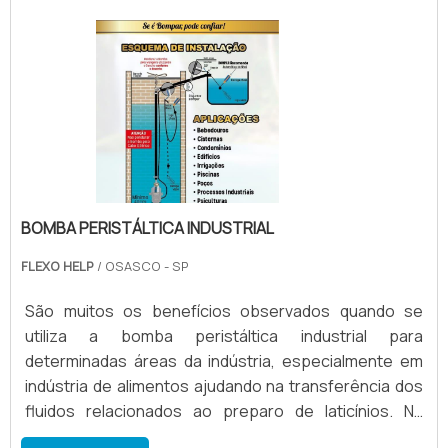
peristálticas para máquinas flexográficasA bomba
peristáltica, tem uma grande economia de solvente,
para tintas a base de.
BOMBA PERISTÁLTICA INDUSTRIAL
FLEXO HELP
/ OSASCO - SP
São muitos os benefícios observados quando se
utiliza a bomba peristáltica industrial para
determinadas áreas da indústria, especialmente em
indústria de alimentos ajudando na transferência dos
fluidos relacionados ao preparo de laticínios. Na
indústria de móveis ajudando na transferência de