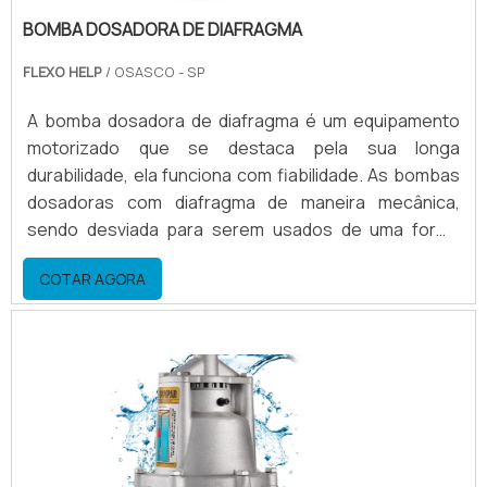
BOMBA DOSADORA DE DIAFRAGMA
FLEXO HELP
/ OSASCO - SP
A bomba dosadora de diafragma é um equipamento
motorizado que se destaca pela sua longa
durabilidade, ela funciona com fiabilidade. As bombas
dosadoras com diafragma de maneira mecânica,
sendo desviada para serem usados de uma forma
praticamente universal em todas as gamas de baixa
COTAR AGORA
pressão. O produto funciona a partir da potência de
dosagem ajustável das bombas, feitas através do
comprimento de curso. Esse produto é bastante
utilizado para aplicações industriais das mais
diversas.Bombas dosadora.