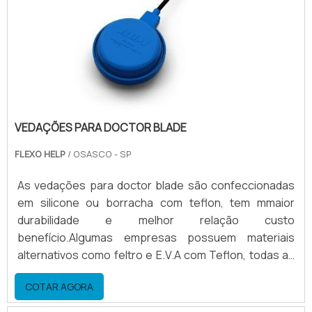
para tintas a base de.
VEDAÇÕES PARA DOCTOR BLADE
FLEXO HELP
/ OSASCO - SP
As vedações para doctor blade são confeccionadas
em silicone ou borracha com teflon, tem mmaior
durabilidade e melhor relação custo
benefício.Algumas empresas possuem materiais
alternativos como feltro e E.V.A com Teflon, todas as
marcas com garantia.Maiores informações sobre as
COTAR AGORA
vedaçõesA vedação para doctor blade é um material
descartável, porque sofre desgaste no período em