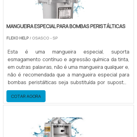
MANGUEIRA ESPECIAL PARA BOMBAS PERISTÁLTICAS
FLEXO HELP
/ OSASCO - SP
Esta é uma mangueira especial, suporta
esmagamento contínuo e agressão química da tinta,
em outras palavras, não é uma mangueira qualquer e,
não é recomendada que a mangueira especial para
bombas peristálticas seja substituída por supostos
similares, para não perder a garantia do equipamento,
COTAR AGORA
pois trata-se de um material importado da
alemanha.Vida útil da mangueira para bomba
peristálticaDependendo da carga horária de trabalho
da bomba e da química do solvente, que pode ser mais
ou menos agressi.