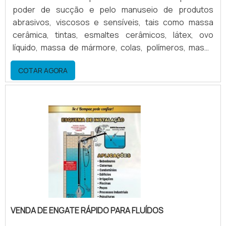
poder de sucção e pelo manuseio de produtos
abrasivos, viscosos e sensíveis, tais como massa
cerâmica, tintas, esmaltes cerâmicos, látex, ovo
líquido, massa de mármore, colas, polímeros, massa
de cal, detergentes, geléias, mel, sangue de animal,
COTAR AGORA
molhos alimentícios, produtos alimentícios em geral,
entre diversos outros produtos. Vantagens do
produto Economia de tinta: envia uma dosagem de
tinta para a câmara Doctor Blade sob medida, evitando
as.
VENDA DE ENGATE RÁPIDO PARA FLUÍDOS