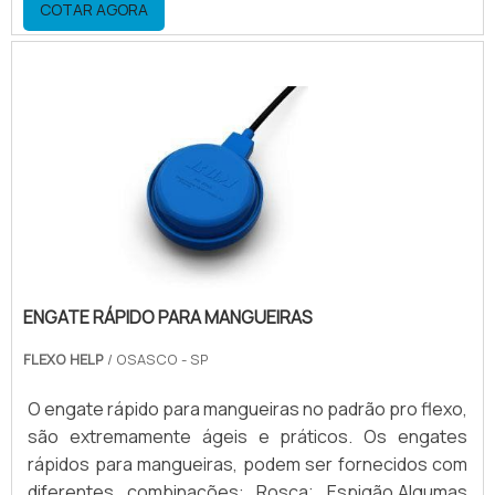
COTAR AGORA
fluídos que estão relacionados ao preparo dos
produtos, como o verniz. Exemplos de lugares onde
ela é utilizadaNa indústria da Medicina ajudando na
transferência que precisa ocorrer nos aparelhos de
hemodiál.
ENGATE RÁPIDO PARA MANGUEIRAS
FLEXO HELP
/ OSASCO - SP
O engate rápido para mangueiras no padrão pro flexo,
são extremamente ágeis e práticos. Os engates
rápidos para mangueiras, podem ser fornecidos com
diferentes combinações: Rosca; Espigão.Algumas