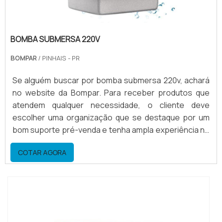
BOMBA SUBMERSA 220V
BOMPAR
/ PINHAIS - PR
Se alguém buscar por bomba submersa 220v, achará
no website da Bompar. Para receber produtos que
atendem qualquer necessidade, o cliente deve
escolher uma organização que se destaque por um
bom suporte pré-venda e tenha ampla experiência no
ramo.Quando o assunto é bomba submersa 220v, na
COTAR AGORA
Bompar o cliente encontrará precisão e suporte
personalizado via WhatsApp.MAIS DETALHES
INTERESSANTES SOBRE BOMBA SUBMERSA 220VA
Bompar objetiva seus r...