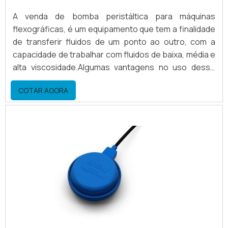
A venda de bomba peristáltica para máquinas
flexográficas, é um equipamento que tem a finalidade
de transferir fluidos de um ponto ao outro, com a
capacidade de trabalhar com fluidos de baixa, média e
alta viscosidade.Algumas vantagens no uso desse
equipamento Economia de energia; Economia de
COTAR AGORA
solventes; Economia de tintas; Agilidade na limpeza e
preparação. Conhecendo mais sobre a venda de
bomba peristálticaA bomba peristáltica tem uma
grande economia, para tintas a base de solvente,
economiza e.