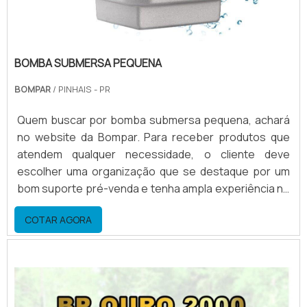
BOMBA SUBMERSA PEQUENA
BOMPAR
/ PINHAIS - PR
Quem buscar por bomba submersa pequena, achará
no website da Bompar. Para receber produtos que
atendem qualquer necessidade, o cliente deve
escolher uma organização que se destaque por um
bom suporte pré-venda e tenha ampla experiência no
ramo.Quando o quesito é bomba submersa pequena,
COTAR AGORA
com a Bompar o cliente encontrará ótima qualidade e
as melhores soluções para movimentação de
água.MAIS SOBRE BOMBA SUBMERSA PEQUENAA
Bompar objetiva seu...