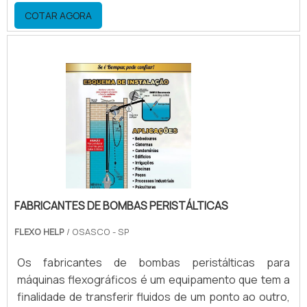
material para construção pode ser: Aço; Alumínio;
COTAR AGORA
Inox; Entre outros. Um pouco sobre a fabricação do
engateA fabricação de alguns modelos de engate
rápido para maquina flexografica sob medida, vai de
acordo com a mangueira a ser utilizada e dimensão d.
FABRICANTES DE BOMBAS PERISTÁLTICAS
FLEXO HELP
/ OSASCO - SP
Os fabricantes de bombas peristálticas para
máquinas flexográficos é um equipamento que tem a
finalidade de transferir fluidos de um ponto ao outro,