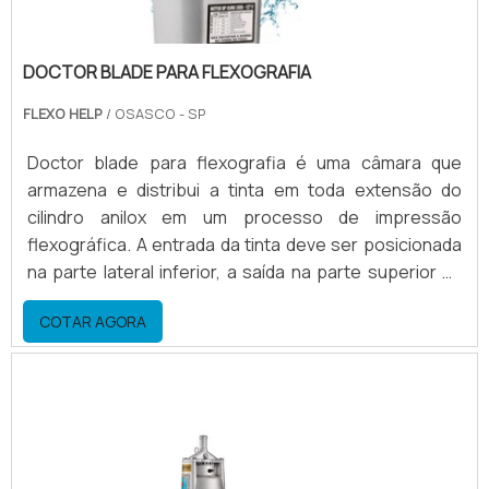
DOCTOR BLADE PARA FLEXOGRAFIA
FLEXO HELP
/ OSASCO - SP
Doctor blade para flexografia é uma câmara que
armazena e distribui a tinta em toda extensão do
cilindro anilox em um processo de impressão
flexográfica. A entrada da tinta deve ser posicionada
na parte lateral inferior, a saída na parte superior na
lateral oposta. desta forma a câmara trabalha
COTAR AGORA
permanentemente com o nível máximo de tinta.
quando a bomba for desligada, o escoamento de tinta
pela parte inferior fica facilitado.Peças que compõem
a câmara Eixo de acionamento do prendedor; Tampa
la.