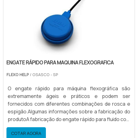
peristáltica tem uma grande economia de solvente,
para tintas a base .
ENGATE RÁPIDO PARA MAQUINA FLEXOGRAFICA
FLEXO HELP
/ OSASCO - SP
O engate rápido para máquina flexográfica são
extremamente ágeis e práticos e podem ser
fornecidos com diferentes combinações de rosca e
espigão.Algumas informações sobre a fabricação do
produtoA fabricação do engate rápido para fluido com
fecho lateral tipo mola é exclusiva, sendo que o
COTAR AGORA
material para construção pode ser: Aço; Alumínio;