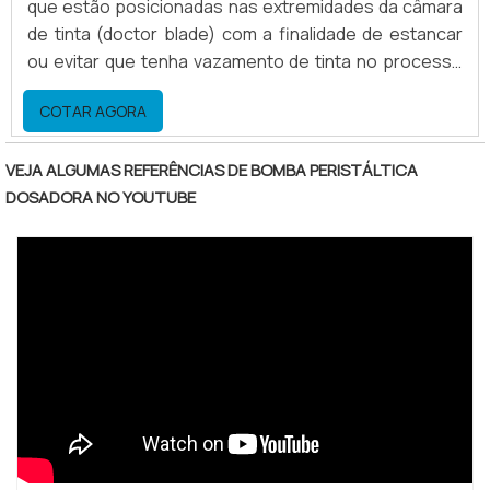
que estão posicionadas nas extremidades da câmara
de tinta (doctor blade) com a finalidade de estancar
ou evitar que tenha vazamento de tinta no processo
de alimentação ou bombeamento da tinta para o
COTAR AGORA
doctor blade.Outras peças que compõem a câmara
doctor blade Suporte traseiro; Engate rápido; Eixo de
acionamento do prendedor; Tampa lateral para
VEJA ALGUMAS REFERÊNCIAS DE BOMBA PERISTÁLTICA
vedação; Lâmina.Condições ideais das peças para
DOSADORA NO YOUTUBE
maqu.