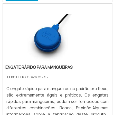
Inox; Entre outros.Alguns modelos de engate rápido, é
sob medida, de acordo com a mangueira a ser utilizada
e dimensão da rosca, a qual também pode ser npt ou
bs.
ENGATE RÁPIDO PARA MANGUEIRAS
FLEXO HELP
/ OSASCO - SP
O engate rápido para mangueiras no padrão pro flexo,
são extremamente ágeis e práticos. Os engates
rápidos para mangueiras, podem ser fornecidos com
diferentes combinações: Rosca; Espigão.Algumas
informações sobre a fabricação deste produtoA