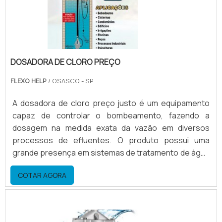
DOSADORA DE CLORO PREÇO
FLEXO HELP
/ OSASCO - SP
A dosadora de cloro preço justo é um equipamento
capaz de controlar o bombeamento, fazendo a
dosagem na medida exata da vazão em diversos
processos de efluentes. O produto possui uma
grande presença em sistemas de tratamento de água
ou efluentes, assim como em áreas químicas,
COTAR AGORA
petroquímicas, beneficiamento, usinas de açúcar e
álcool, farmacêuticas, entre outras atividades e
funções que necessitam do controle da dosagem.
Além disso, o produto é confeccionado em materiais