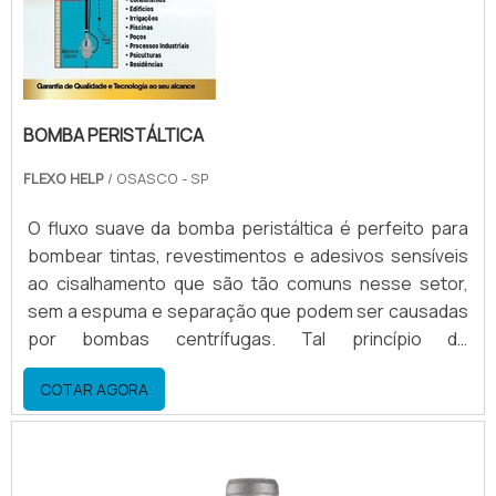
BOMBA PERISTÁLTICA
FLEXO HELP
/ OSASCO - SP
O fluxo suave da bomba peristáltica é perfeito para
bombear tintas, revestimentos e adesivos sensíveis
ao cisalhamento que são tão comuns nesse setor,
sem a espuma e separação que podem ser causadas
por bombas centrífugas. Tal princípio de
bombeamento confere grande força de sucção,
COTAR AGORA
vencendo resistências, eliminando risco de “slip” de
produto. Assim, as bombas peristálticas apresentam
funcionamento superior.Vantagens no uso ...