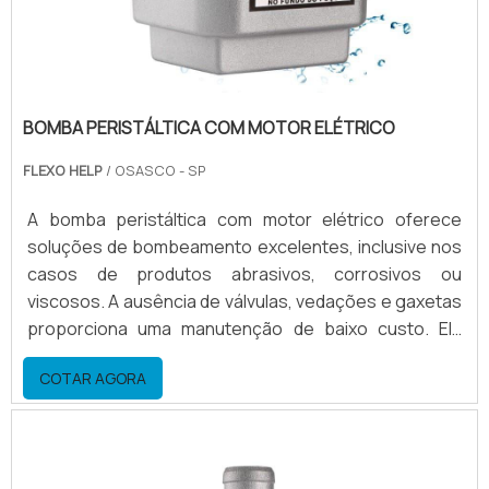
BOMBA PERISTÁLTICA COM MOTOR ELÉTRICO
FLEXO HELP
/ OSASCO - SP
A bomba peristáltica com motor elétrico oferece
soluções de bombeamento excelentes, inclusive nos
casos de produtos abrasivos, corrosivos ou
viscosos. A ausência de válvulas, vedações e gaxetas
proporciona uma manutenção de baixo custo. Ela
também tem uma ação de bombeamento suave,
COTAR AGORA
excelente para polímeros sensíveis.Vantagens no
uso do equipamento Baixo custo benefício; Possui
ação de bombeamento suave; Sucção eficiente;
Entre outros. E...