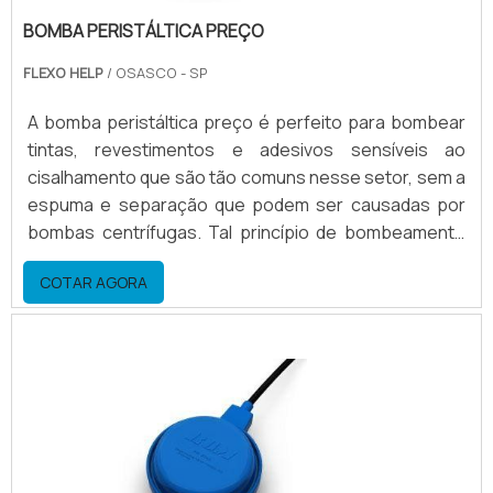
BOMBA PERISTÁLTICA PREÇO
FLEXO HELP
/ OSASCO - SP
A bomba peristáltica preço é perfeito para bombear
tintas, revestimentos e adesivos sensíveis ao
cisalhamento que são tão comuns nesse setor, sem a
espuma e separação que podem ser causadas por
bombas centrífugas. Tal princípio de bombeamento
confere grande força de sucção, vencendo
COTAR AGORA
resistências, eliminando risco de “slip” de produto.
Assim, as bombas peristálticas apresentam
funcionamento superior e vantagens como:
Flexibilidade; Fácil acesso; Troca de formatos rápidos;
Excelentes r.