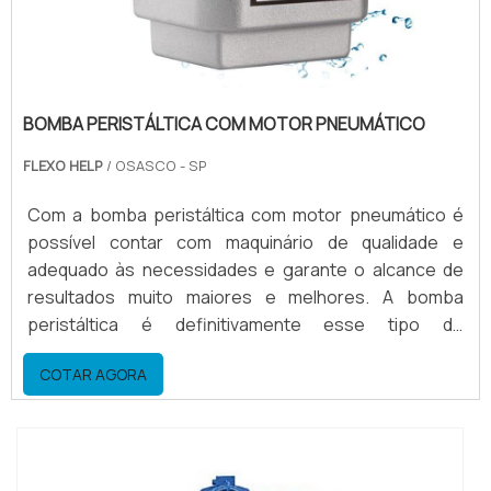
BOMBA PERISTÁLTICA COM MOTOR PNEUMÁTICO
FLEXO HELP
/ OSASCO - SP
Com a bomba peristáltica com motor pneumático é
possível contar com maquinário de qualidade e
adequado às necessidades e garante o alcance de
resultados muito maiores e melhores. A bomba
peristáltica é definitivamente esse tipo de
equipamento, porque ela é extremamente útil para
COTAR AGORA
certas áreas de trabalho e produção. As vantagens
do equipamento Considerável economia no consumo
de solvente; Praticidade no manuseio; É possível
trabalhar com...