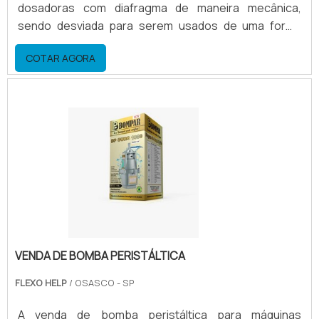
dosadoras com diafragma de maneira mecânica,
sendo desviada para serem usados de uma forma
praticamente universal em todas as gamas de baixa
COTAR AGORA
pressão. O produto funciona a partir da potência de
dosagem ajustável das bombas, feitas através do
comprimento de curso. Esse produto é bastante
utilizado para aplicações industriais das mais
diversas.Bombas dosadora.
VENDA DE BOMBA PERISTÁLTICA
FLEXO HELP
/ OSASCO - SP
A venda de bomba peristáltica para máquinas