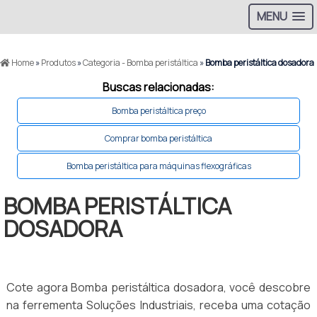
MENU
Home
»
Produtos
»
Categoria - Bomba peristáltica
»
Bomba peristáltica dosadora
Buscas relacionadas:
Bomba peristáltica preço
Comprar bomba peristáltica
Bomba peristáltica para máquinas flexográficas
BOMBA PERISTÁLTICA
DOSADORA
Cote agora Bomba peristáltica dosadora, você descobre
na ferrementa Soluções Industriais, receba uma cotação