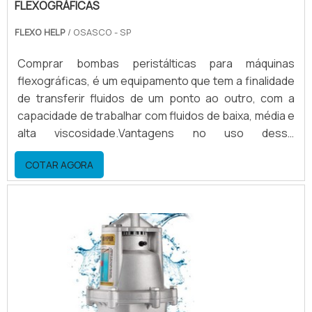
FLEXOGRÁFICAS
FLEXO HELP
/ OSASCO - SP
Comprar bombas peristálticas para máquinas
flexográficas, é um equipamento que tem a finalidade
de transferir fluidos de um ponto ao outro, com a
capacidade de trabalhar com fluidos de baixa, média e
alta viscosidade.Vantagens no uso desse
equipamento Economia de tinta e solventes; Agilidade
COTAR AGORA
na limpeza; Agilidade na preparação; Entre
outros.Demais atributos em comprar bombas
peristálticas para máquinas flexográficasA bomba
peristáltica, tem uma grande economia de solvente,
para tintas a base de.