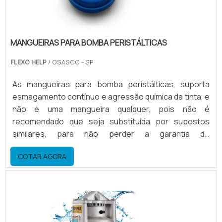
MANGUEIRAS PARA BOMBA PERISTÁLTICAS
FLEXO HELP
/ OSASCO - SP
As mangueiras para bomba peristálticas, suporta
esmagamento contínuo e agressão química da tinta, e
não é uma mangueira qualquer, pois não é
recomendado que seja substituída por supostos
similares, para não perder a garantia do
equipamento.A vida útil das mangueiras Dependendo
COTAR AGORA
da carga horária de trabalho da bomba e da química do
solvente, que pode ser mais ou menos agressiva, ou
seja, fica difícil estimar por conta das variáveis
citadas, mas em média, ela trabalha cerca de 60 dias,
operando em .