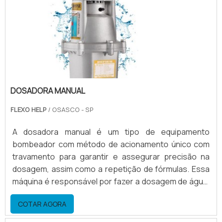
termoplásticos.Dosadoras d.
DOSADORA MANUAL
FLEXO HELP
/ OSASCO - SP
A dosadora manual é um tipo de equipamento
bombeador com método de acionamento único com
travamento para garantir e assegurar precisão na
dosagem, assim como a repetição de fórmulas. Essa
máquina é responsável por fazer a dosagem de água,
cloro e diversos outros produtos químicos, sendo
COTAR AGORA
muito usada no setor industrial, além de estar
presente também em estações de tratamento de