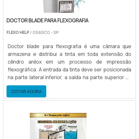
DOCTOR BLADE PARA FLEXOGRAFIA
FLEXO HELP
/ OSASCO - SP
Doctor blade para flexografia é uma câmara que
armazena e distribui a tinta em toda extensão do
cilindro anilox em um processo de impressão
flexográfica. A entrada da tinta deve ser posicionada
na parte lateral inferior, a saída na parte superior na
lateral oposta. desta forma a câmara trabalha
COTAR AGORA
permanentemente com o nível máximo de tinta.
quando a bomba for desligada, o escoamento de tinta
pela parte inferior fica facilitado.Peças que compõem
a câmara Eixo de acionamento do prendedor; Tampa
la.