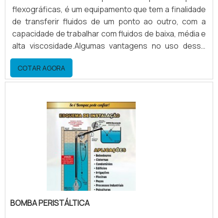
flexográficas, é um equipamento que tem a finalidade
de transferir fluidos de um ponto ao outro, com a
capacidade de trabalhar com fluidos de baixa, média e
alta viscosidade.Algumas vantagens no uso desse
equipamento Economia de energia; Economia de
COTAR AGORA
solventes; Economia de tintas; Agilidade na limpeza e
preparação. Conhecendo mais sobre a venda de
bomba peristálticaA bomba peristáltica tem uma
grande economia, para tintas a base de solvente,
economiza e.
BOMBA PERISTÁLTICA