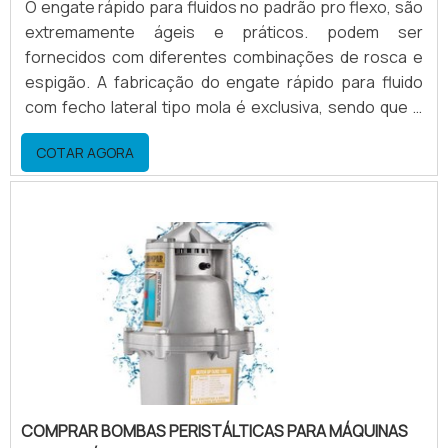
O engate rápido para fluidos no padrão pro flexo, são
extremamente ágeis e práticos. podem ser
fornecidos com diferentes combinações de rosca e
espigão. A fabricação do engate rápido para fluido
com fecho lateral tipo mola é exclusiva, sendo que o
material para construção pode ser: Aço; Alumínio;
COTAR AGORA
Inox; Entre outros. Um pouco sobre a fabricação do
engateA fabricação de alguns modelos de engate
rápido para maquina flexografica sob medida, vai de
acordo com a mangueira a ser utilizada e dimensão d.
COMPRAR BOMBAS PERISTÁLTICAS PARA MÁQUINAS