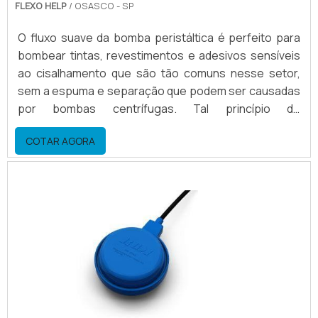
FLEXO HELP
/ OSASCO - SP
O fluxo suave da bomba peristáltica é perfeito para
bombear tintas, revestimentos e adesivos sensíveis
ao cisalhamento que são tão comuns nesse setor,
sem a espuma e separação que podem ser causadas
por bombas centrífugas. Tal princípio de
bombeamento confere grande força de sucção,
COTAR AGORA
vencendo resistências, eliminando risco de “slip” de
produto. Assim, as bombas peristálticas apresentam
funcionamento superior.Vantagens no uso do
equipamento Flexibilidade; Fácil acesso; Troca de
format.