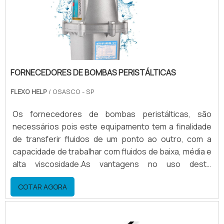
FORNECEDORES DE BOMBAS PERISTÁLTICAS
FLEXO HELP
/ OSASCO - SP
Os fornecedores de bombas peristálticas, são
necessários pois este equipamento tem a finalidade
de transferir fluidos de um ponto ao outro, com a
capacidade de trabalhar com fluidos de baixa, média e
alta viscosidade.As vantagens no uso deste
equipamento Grande economia de solventes;
COTAR AGORA
Economia de tinta; Economia de energia elétrica;
Rápida limpeza e preparação. Conhecendo mais
sobre fornecedores de bombas peristálticasA bomba