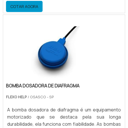
equipamento Economia de energia; Economia de
COTAR AGORA
solventes; Economia de tintas; Agilidade na limpeza;
Agilidade na preparação.Mais informações sobre
empresa de bombas peristálticasA bomba
peristáltica tem uma grande economia de solvente,
para tintas a base de.
BOMBA DOSADORA DE DIAFRAGMA
FLEXO HELP
/ OSASCO - SP
A bomba dosadora de diafragma é um equipamento
motorizado que se destaca pela sua longa
durabilidade, ela funciona com fiabilidade. As bombas